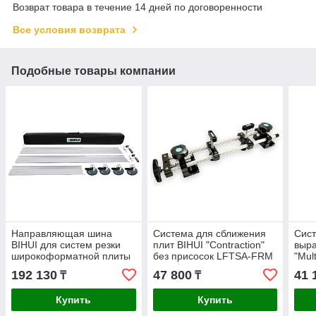
Возврат товара в течение 14 дней по договоренности
Все условия возврата
Подобные товары компании
Направляющая шина
Система для сближения
Сист
BIHUI для систем резки
плит BIHUI "Сontraction"
выра
широкоформатной плиты
без присосок LFTSA-FRM
"Mul
LFRS5
192 130
47 800
41 
₸
₸
Купить
Купить