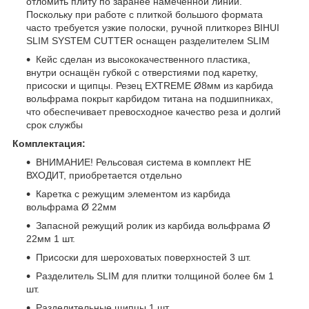
отломить плиту по заранее намеченной линии.
Поскольку при работе с плиткой большого формата
часто требуется узкие полоски, ручной плиткорез BIHUI
SLIM SYSTEM CUTTER оснащен разделителем SLIM
Кейс сделан из высококачественного пластика,
внутри оснащён губкой с отверстиями под каретку,
присоски и щипцы. Резец EXTREME Ø8мм из карбида
вольфрама покрыт карбидом титана на подшипниках,
что обеспечивает превосходное качество реза и долгий
срок службы
Комплектация:
ВНИМАНИЕ! Рельсовая система в комплект НЕ
ВХОДИТ, приобретается отдельно
Каретка с режущим элементом из карбида
вольфрама Ø 22мм
Запасной режущий ролик из карбида вольфрама Ø
22мм 1 шт.
Присоски для шероховатых поверхностей 3 шт.
Разделитель SLIM для плитки толщиной более 6м 1
шт.
Разделительные щипцы 1 шт.