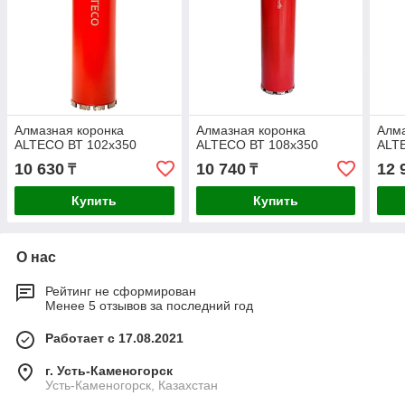
Алмазная коронка
Алмазная коронка
Алма
ALTECO ВТ 102х350
ALTECO ВТ 108х350
ALT
10 630
10 740
12 
₸
₸
Купить
Купить
О нас
Рейтинг не сформирован
Менее 5 отзывов за последний год
Работает с 17.08.2021
г. Усть-Каменогорск
Усть-Каменогорск, Казахстан