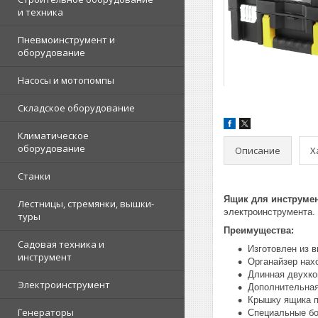
и техника
Пневмоинструмент и
оборудование
Насосы и мотопомпы
Складское оборудование
Климатическое
оборудование
Описание
Х
Станки
Ящик для инструмен
Лестницы, стремянки, вышки-
электроинструмента.
туры
Преимущества:
Садовая техника и
Изготовлен из 
инструмент
Органайзер нах
Длинная двухко
Электроинструмент
Дополнительная
Крышку ящика п
Генераторы
Специальные бо