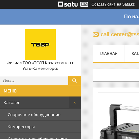
Создать сайт
на Satu.kz
По на
call-center@ts
ГЛАВНАЯ
КАТ
Филиал ТОО «ТССП Казахстан» в г.
Усть-Каменогорск
Каталог
Сварочное оборудование
Компрессоры
Строительное оборудование