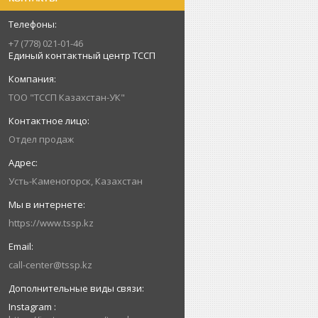
+7 (778) 021-01-46
Единый контактный центр ТССП
ТОО "ТССП Казахстан-УК"
Отдел продаж
Усть-Каменогорск, Казахстан
https://www.tssp.kz
call-center@tssp.kz
Instagram