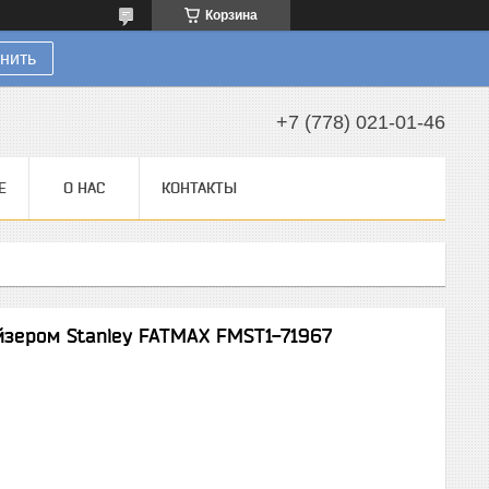
Корзина
нить
+7 (778) 021-01-46
Е
О НАС
КОНТАКТЫ
йзером Stanley FATMAX FMST1-71967