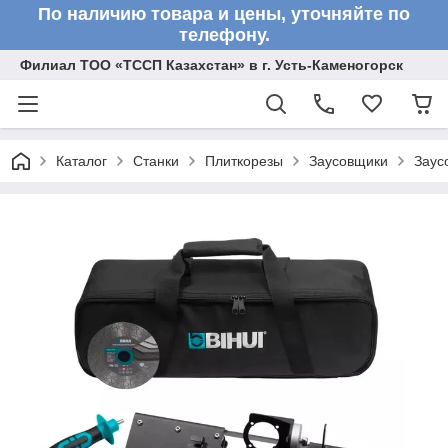
По наличию товара и цены, уточняйте по
телефону.
Филиал ТОО «ТССП Казахстан» в г. Усть-Каменогорск
Каталог
Станки
Плиткорезы
Заусовщики
Заус