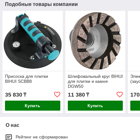
Подобные товары компании
Присоска для плитки
Шлифовальный круг BIHUI
Элек
BIHUI SCBB8
для плитки и камня
(зау
DGW50
35 830
11 380
170
₸
₸
Купить
Купить
О нас
Рейтинг не сформирован