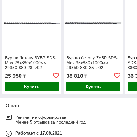
Бур по бетону ЗУБР SDS-
Бур по бетону ЗУБР SDS-
Бур 
Max 28x880х1000мм
Max 35x880х1000мм
SDS
29350-880-28_z02
29350-880-35_z02
386
25 950
38 810
36 
₸
₸
Купить
Купить
О нас
Рейтинг не сформирован
Менее 5 отзывов за последний год
Работает с 17.08.2021