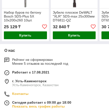
Набор буров по бетону
Зубило плоское DeWALT
Зуб
Bosch SDS-Plus 5X
"XLR" SDS-max 25х300мм
SDS
10х200х260 10шт.
DT6811-QZ
DT6
2608833904
25 129
32 840
30 
₸
₸
Купить
Купить
О нас
Рейтинг не сформирован
Менее 5 отзывов за последний год
Работает с 17.08.2021
г. Усть-Каменогорск
Усть-Каменогорск, Казахстан
Контакты
Сегодня работает с 09:00 до 18:00
Показать весь график работы