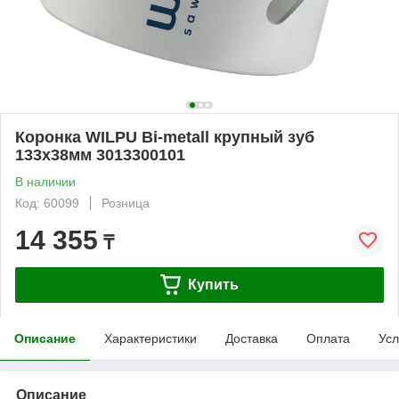
Коронка WILPU Bi-metall крупный зуб
133х38мм 3013300101
В наличии
Код: 60099
Розница
14 355
₸
Купить
Описание
Характеристики
Доставка
Оплата
Усл
Описание