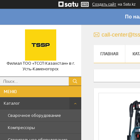
Создать сайт
на Satu.kz
По на
call-center@ts
ГЛАВНАЯ
КАТ
Филиал ТОО «ТССП Казахстан» в г.
Усть-Каменогорск
Каталог
Сварочное оборудование
Компрессоры
Строительное оборудование