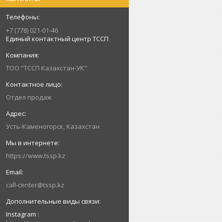
+7 (778) 021-01-46
Единый контактный центр ТССП
ТОО "ТССП Казахстан-УК"
Отдел продаж
Усть-Каменогорск, Казахстан
https://www.tssp.kz
call-center@tssp.kz
Instagram