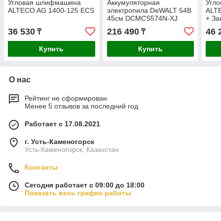
Угловая шлифмашина
Аккумуляторная
Угл
ALTECO AG 1400-125 ECS
электропила DeWALT 54В
ALT
45см DCMCS574N-XJ
+ За
пыл
36 530
216 490
46 
₸
₸
ADE
Купить
Купить
О нас
Рейтинг не сформирован
Менее 5 отзывов за последний год
Работает с 17.08.2021
г. Усть-Каменогорск
Усть-Каменогорск, Казахстан
Контакты
Сегодня работает с 09:00 до 18:00
Показать весь график работы