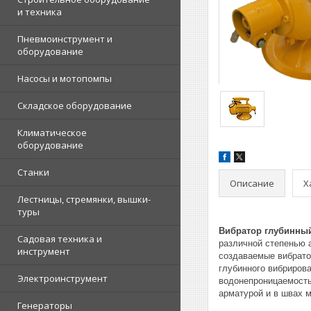
и техника
Пневмоинструмент и
оборудование
Насосы и мотопомпы
Складское оборудование
Климатическое
оборудование
Станки
Описание
Х
Лестницы, стремянки, вышки-
туры
Вибратор глубинный
Садовая техника и
различной степенью 
инструмент
создаваемые вибрато
глубинного вибриров
Электроинструмент
водонепроницаемость
арматурой и в швах 
Генераторы