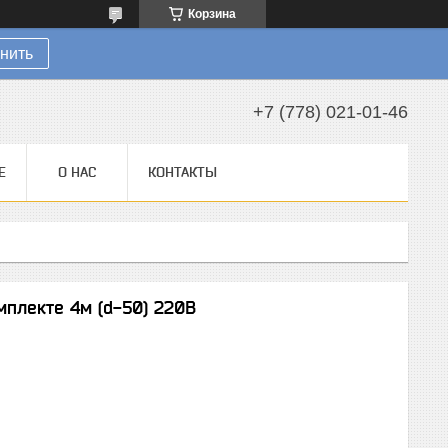
Корзина
нить
+7 (778) 021-01-46
Е
О НАС
КОНТАКТЫ
плекте 4м (d-50) 220В