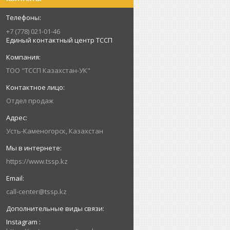
+7 (778) 021-01-46
Единый контактный центр ТССП
ТОО "ТССП Казахстан-УК"
Отдел продаж
Усть-Каменогорск, Казахстан
https://www.tssp.kz
call-center@tssp.kz
Instagram