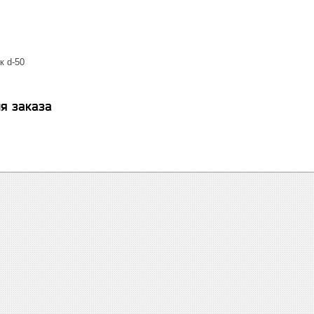
к d-50
я заказа