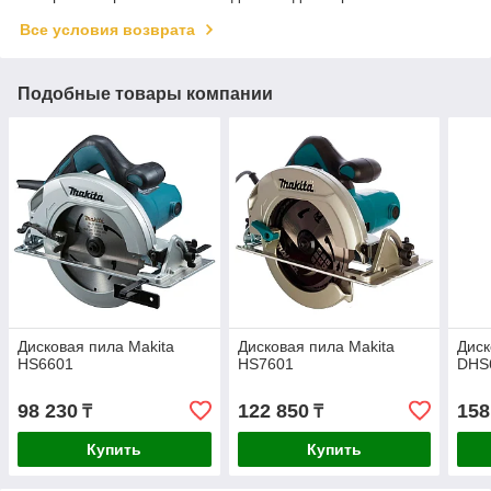
Все условия возврата
Подобные товары компании
Дисковая пила Makita
Дисковая пила Makita
Диск
HS6601
HS7601
DHS
98 230
122 850
158
₸
₸
Купить
Купить