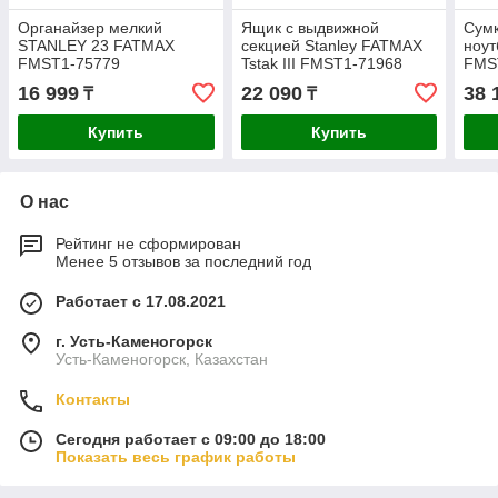
Органайзер мелкий
Ящик с выдвижной
Сумк
STANLEY 23 FATMAX
секцией Stanley FATMAX
ноут
FMST1-75779
Tstak III FMST1-71968
FMS
16 999
22 090
38 
₸
₸
Купить
Купить
О нас
Рейтинг не сформирован
Менее 5 отзывов за последний год
Работает с 17.08.2021
г. Усть-Каменогорск
Усть-Каменогорск, Казахстан
Контакты
Сегодня работает с 09:00 до 18:00
Показать весь график работы