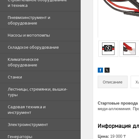
и техника
Пневмоинструмент и
оборудование
Насосы и мотопомпы
Складское оборудование
Климатическое
оборудование
Станки
Описание
Х
Лестницы, стремянки, вышки-
туры
Стартовые провода E
Садовая техника и
меди-аллюминия. Про
инструмент
Электроинструмент
Информация дл
Генераторы
Цена:
19 000 ₸