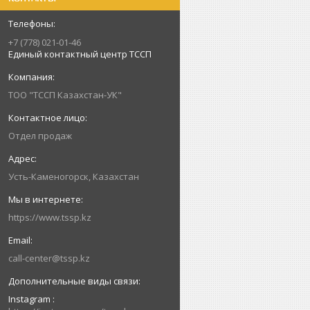
+7 (778) 021-01-46
Единый контактный центр ТССП
ТОО "ТССП Казахстан-УК"
Отдел продаж
Усть-Каменогорск, Казахстан
https://www.tssp.kz
call-center@tssp.kz
Instagram