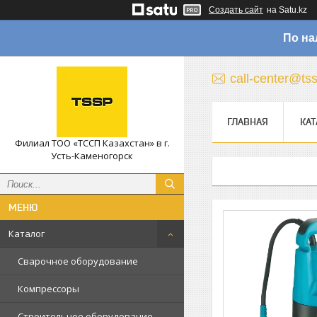
Создать сайт
на Satu.kz
По на
call-center@ts
ГЛАВНАЯ
КАТ
Филиал ТОО «ТССП Казахстан» в г.
Усть-Каменогорск
Каталог
Сварочное оборудование
Компрессоры
Строительное оборудование