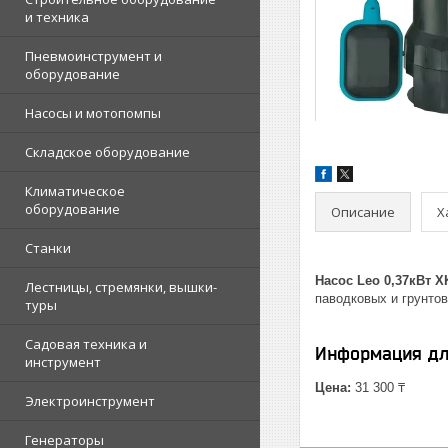
и техника
Пневмоинструмент и
оборудование
Насосы и мотопомпы
Складское оборудование
Климатическое
оборудование
Описание
Х
Станки
Насос Leo 0,37кВт 
Лестницы, стремянки, вышки-
паводковых и грунтов
туры
Садовая техника и
Информация дл
инструмент
Цена:
31 300 ₸
Электроинструмент
Генераторы