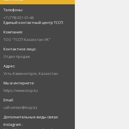
+7 (778) 021-01-46
Единый контактный центр ТССП
ТОО "ТССП Казахстан-УК"
Отдел продаж
Усть-Каменогорск, Казахстан
https://www.tssp.kz
call-center@tssp.kz
Instagram