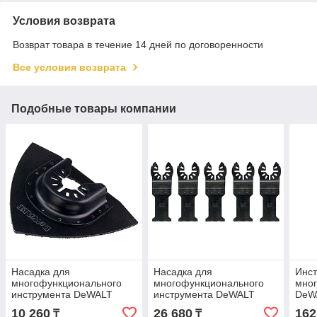
Условия возврата
Возврат товара в течение 14 дней по договоренности
Все условия возврата
Подобные товары компании
Насадка для
Насадка для
Инс
многофункционального
многофункционального
мно
инструмента DeWALT
инструмента DeWALT
DeW
93мм DT20719-QZ
43x30мм 5шт. DT20723-
10 260
26 680
162
₸
₸