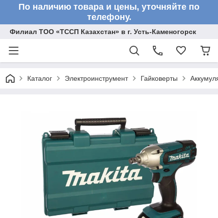
По наличию товара и цены, уточняйте по
телефону.
Филиал ТОО «ТССП Казахстан» в г. Усть-Каменогорск
Каталог
Электроинструмент
Гайковерты
Аккумул