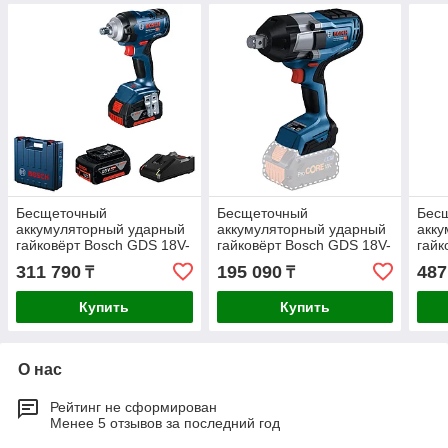
Бесщеточный
Бесщеточный
Бес
аккумуляторный ударный
аккумуляторный ударный
акку
гайковёрт Bosch GDS 18V-
гайковёрт Bosch GDS 18V-
гайк
400 Professional
1050 H Professional
1050
311 790
195 090
487
₸
₸
06019K0020
BITURBO Solo
060
06019J8500
Купить
Купить
О нас
Рейтинг не сформирован
Менее 5 отзывов за последний год