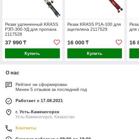
Резак удлиненный KRASS
Резак KRASS P1A-100 для
Рез
РЗП-300-УД для пропана
ацетилена 2117529
для 
2117528
37 990
16 000
16 
₸
₸
Купить
Купить
О нас
Рейтинг не сформирован
Менее 5 отзывов за последний год
Работает с 17.08.2021
г. Усть-Каменогорск
Усть-Каменогорск, Казахстан
Контакты