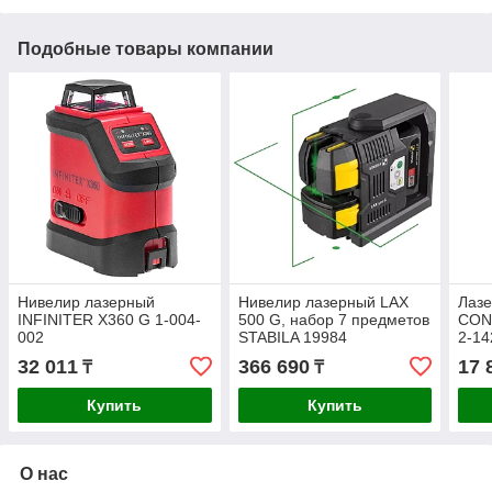
Подобные товары компании
Нивелир лазерный
Нивелир лазерный LAX
Лаз
INFINITER X360 G 1-004-
500 G, набор 7 предметов
CON
002
STABILA 19984
2-14
32 011
366 690
17 
₸
₸
Купить
Купить
О нас