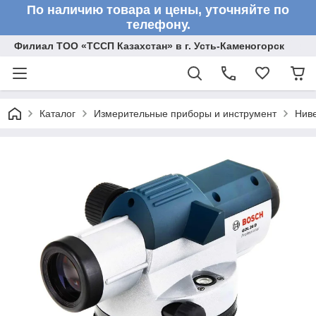
По наличию товара и цены, уточняйте по
телефону.
Филиал ТОО «ТССП Казахстан» в г. Усть-Каменогорск
Каталог
Измерительные приборы и инструмент
Нив