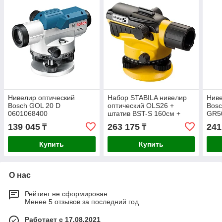
Нивелир оптический
Набор STABILA нивелир
Ниве
Bosch GOL 20 D
оптический OLS26 +
Bosc
0601068400
штатив BST-S 160см +
GR5
рейка TNL 500см 18460
139 045
263 175
241
₸
₸
Купить
Купить
О нас
Рейтинг не сформирован
Менее 5 отзывов за последний год
Работает с 17.08.2021