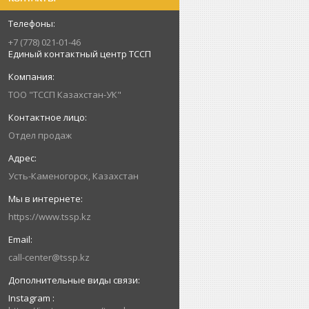
+7 (778) 021-01-46
Единый контактный центр ТССП
ТОО "ТССП Казахстан-УК"
Отдел продаж
Усть-Каменогорск, Казахстан
https://www.tssp.kz
call-center@tssp.kz
Instagram