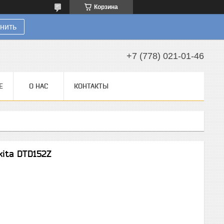
Корзина
нить
+7 (778) 021-01-46
Е
О НАС
КОНТАКТЫ
ita DTD152Z