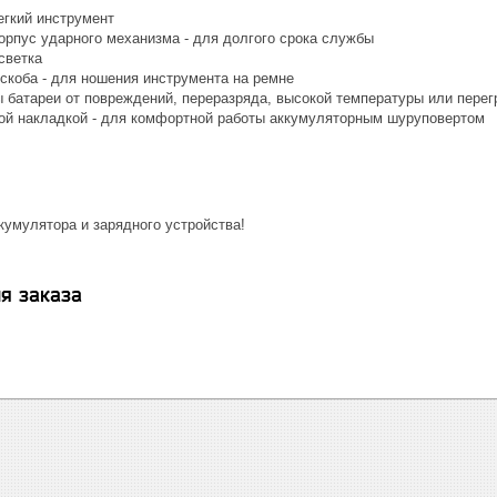
егкий инструмент
рпус ударного механизма - для долгого срока службы
светка
скоба - для ношения инструмента на ремне
 батареи от повреждений, переразряда, высокой температуры или перег
кой накладкой - для комфортной работы аккумуляторным шуруповертом
кумулятора и зарядного устройства!
я заказа