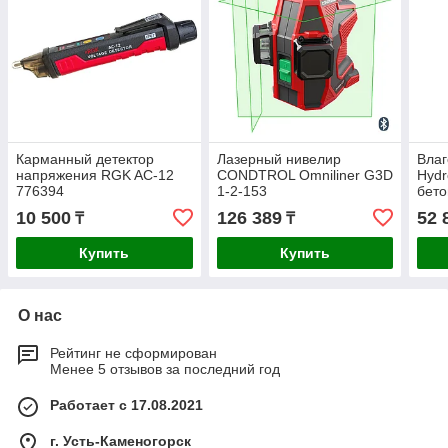
Карманный детектор
Лазерный нивелир
Вла
напряжения RGK AC-12
CONDTROL Omniliner G3D
Hydr
776394
1-2-153
бето
10 500
126 389
52 
₸
₸
Купить
Купить
О нас
Рейтинг не сформирован
Менее 5 отзывов за последний год
Работает с 17.08.2021
г. Усть-Каменогорск