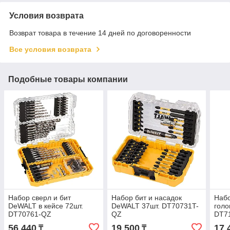
Условия возврата
Возврат товара в течение 14 дней по договоренности
Все условия возврата
Подобные товары компании
Набор сверл и бит
Набор бит и насадок
Набо
DeWALT в кейсе 72шт.
DeWALT 37шт. DT70731T-
голо
DT70761-QZ
QZ
DT7
56 440
19 500
17 
₸
₸