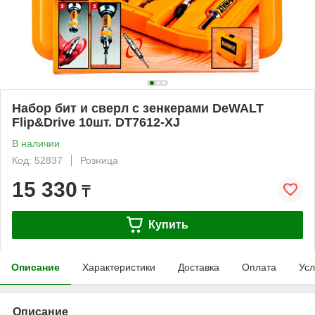
Набор бит и сверл с зенкерами DeWALT
Flip&Drive 10шт. DT7612-XJ
В наличии
Код: 52837
Розница
15 330
₸
Купить
Описание
Характеристики
Доставка
Оплата
Усл
Описание