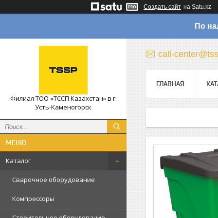
Создать сайт
на Satu.kz
По на
call-center@ts
ГЛАВНАЯ
КАТ
Филиал ТОО «ТССП Казахстан» в г.
Усть-Каменогорск
Каталог
Сварочное оборудование
Компрессоры
Строительное оборудование