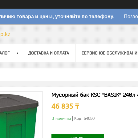
личию товара и цены, уточняйте по телефону.
Позво
sp.kz
АЛОГ
ДОСТАВКА И ОПЛАТА
СЕРВИСНОЕ ОБСЛУЖИВАНИ
Мусорный бак KSC "BASIK" 240л
46 835 ₸
В наличии
Код:
54050