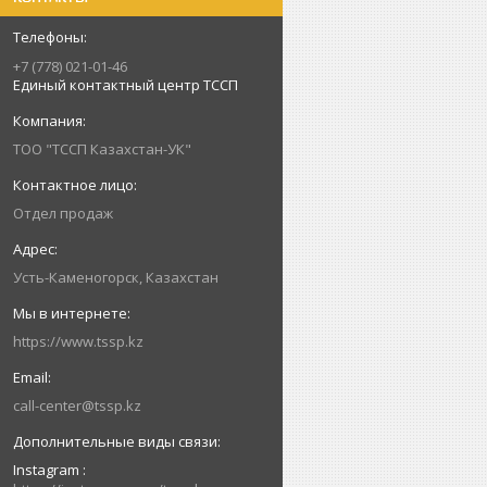
+7 (778) 021-01-46
Единый контактный центр ТССП
ТОО "ТССП Казахстан-УК"
Отдел продаж
Усть-Каменогорск, Казахстан
https://www.tssp.kz
call-center@tssp.kz
Instagram