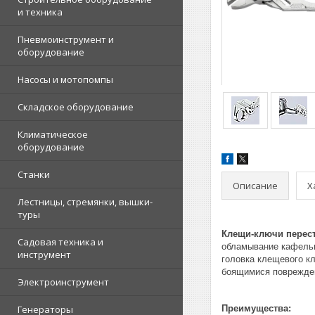
и техника
Пневмоинструмент и
оборудование
Насосы и мотопомпы
Складское оборудование
Климатическое
оборудование
Станки
Описание
Х
Лестницы, стремянки, вышки-
туры
Клещи-ключи перест
Садовая техника и
обламывание кафельно
инструмент
головка клещевого к
боящимися поврежден
Электроинструмент
Генераторы
Преимущества: