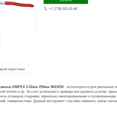
Купить
+7 (778) 021-01-46
арактеристики
авные KNIPEX 2-52мм 250мм 8603250
- используются для различных ви
й плитки и пр. За счет кулачкового привода инструмента усилие, прила
люча оснащена гладкими, зеркально никелированными и полированными 
ий, поверхностями. Данный инструмент способен заменить набор гаечн