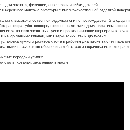
ят для захвата, фиксации, опрессовки и гибки деталей
для бережного монтажа арматуры с высококачественной отделкой поверх
талей с высококачественной отделкой они не повреждаются благодаря п
йка раствора губок непосредственно на детали одним нажатием кнопки
нение установки захватных губок и проскальзывание шарнира исключаю
й набор гаечных ключей, как метрических, так и дюймовых
 установка нужного размера ключа в рабочем диапазоне за счет паралле
хватными плоскостями обеспечивает быстрое заворачивание и отворачи
личение передачи усилия
я сталь, кованая, закалённая в масле