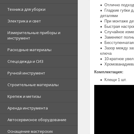
Отлично подход
Техника для уборки
Гладкие губки 
деталями
Электрика и свет
При монтаже де
Быстрая настро
Случайное изме
Измерительные приборы и
Заменяют полны
инструмент
Бесступенчатая
Зазор между за
Расходные материалы
ключа
10-кратное уве
Спецодежда и СИЗ
Хромованадиева
Комплектация:
Ручной инструмент
Клещи 1 шт.
Строительные материалы
Крепеж и метизы
Аренда инструмента
Автосервисное оборудование
Оснащение мастерских