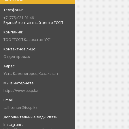
+7 (778) 021-01-46
Единый контактный центр ТССП
ТОО "ТССП Казахстан-УК"
Отдел продаж
Усть-Каменогорск, Казахстан
https://www.tssp.kz
call-center@tssp.kz
Instagram