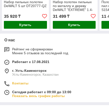
Набор пильных полотен
Набор полотен пильных
Поло
DeWALT 5 шт DT20777-QZ
по металлу и дереву
пил 
DeWALT "EXTREME" 1.4-
S15
4.2х100-228мм 12шт.
35 920
31 499
11 
₸
₸
DT2441L-QZ
Купить
Купить
О нас
Рейтинг не сформирован
Менее 5 отзывов за последний год
Работает с 17.08.2021
г. Усть-Каменогорск
Усть-Каменогорск, Казахстан
Контакты
Сегодня работает с 09:00 до 13:00
Показать весь график работы