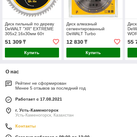
Диск пильный по дереву
Диск алмазный
Диск
DeWALT "XR" EXTREME
сегментированный
DeW
305х2.16х30мм 60т
DeWALT Turbo
WOR
DT99575-QZ
230x22.2мм DT3732-QZ
305
51 309
12 830
55 
₸
₸
Купить
Купить
О нас
Рейтинг не сформирован
Менее 5 отзывов за последний год
Работает с 17.08.2021
г. Усть-Каменогорск
Усть-Каменогорск, Казахстан
Контакты