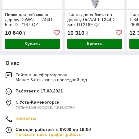
Пилка для лобзика по
Пилка для лобзика по
Пилк
дереву DeWALT T744D
дереву DeWALT T344D
T 34
5шт. DT2167-QZ
5шт. DT2169-QZ
260
10 640
10 310
12 
₸
₸
Купить
Купить
О нас
Рейтинг не сформирован
Менее 5 отзывов за последний год
Работает с 17.08.2021
г. Усть-Каменогорск
Усть-Каменогорск, Казахстан
Контакты
Сегодня работает с 09:00 до 18:00
Показать весь график работы