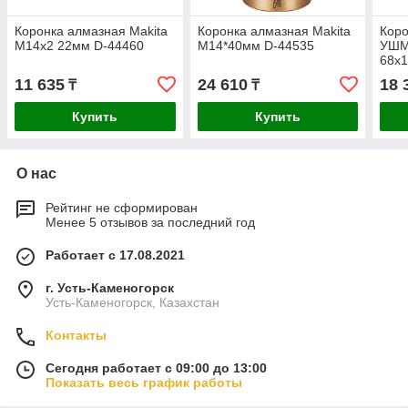
Коронка алмазная Makita
Коронка алмазная Makita
Коро
M14x2 22мм D-44460
М14*40мм D-44535
УШМ 
68х
11 635
24 610
18 
₸
₸
Купить
Купить
О нас
Рейтинг не сформирован
Менее 5 отзывов за последний год
Работает с 17.08.2021
г. Усть-Каменогорск
Усть-Каменогорск, Казахстан
Контакты
Сегодня работает с 09:00 до 13:00
Показать весь график работы