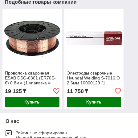
Подобные товары компании
Проволока сварочная
Электроды сварочные
ESAB DSG-0301 (ER70S-
Hyundai Welding S-7016.O
6) 0.8мм (1 упаковка =
2.6мм 10000129 (1
15кг)
упаковка - 5кг)
19 125
11 750
₸
₸
Купить
Купить
О нас
Рейтинг не сформирован
Менее 5 отзывов за последний год