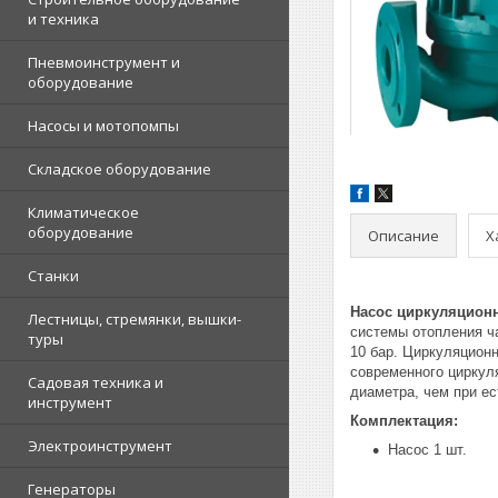
и техника
Пневмоинструмент и
оборудование
Насосы и мотопомпы
Складское оборудование
Климатическое
оборудование
Описание
Х
Станки
Насос циркуляцион
Лестницы, стремянки, вышки-
системы отопления ч
туры
10 бар. Циркуляцион
современного циркул
Садовая техника и
диаметра, чем при ес
инструмент
Комплектация:
Электроинструмент
Насос 1 шт.
Генераторы