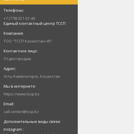
+7 (778) 021-01-46
Единый контактный центр ТССП
ТОО "ТССП Казахстан-УК"
Отдел продаж
Усть-Каменогорск, Казахстан
https://www.tssp.kz
call-center@tssp.kz
Instagram