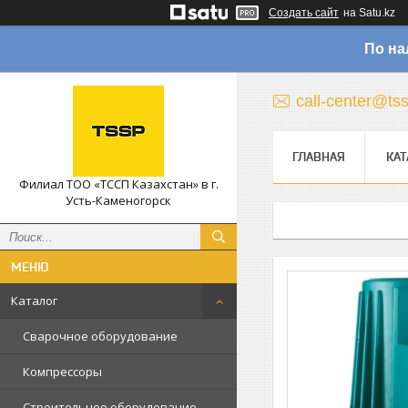
Создать сайт
на Satu.kz
По на
call-center@ts
ГЛАВНАЯ
КАТ
Филиал ТОО «ТССП Казахстан» в г.
Усть-Каменогорск
Каталог
Сварочное оборудование
Компрессоры
Строительное оборудование