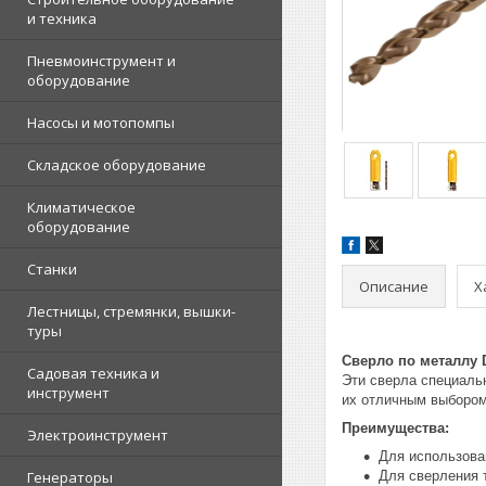
и техника
Пневмоинструмент и
оборудование
Насосы и мотопомпы
Складское оборудование
Климатическое
оборудование
Станки
Описание
Х
Лестницы, стремянки, вышки-
туры
Сверло по металлу
Садовая техника и
Эти сверла специаль
инструмент
их отличным выбором
Преимущества:
Электроинструмент
Для использова
Генераторы
Для сверления т