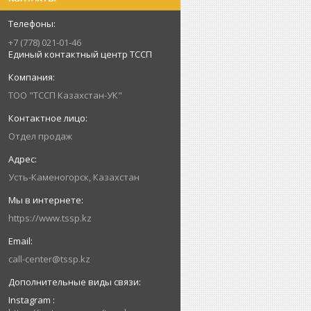
+7 (778) 021-01-46
Единый контактный центр ТССП
ТОО "ТССП Казахстан-УК"
Отдел продаж
Усть-Каменогорск, Казахстан
https://www.tssp.kz
call-center@tssp.kz
Instagram