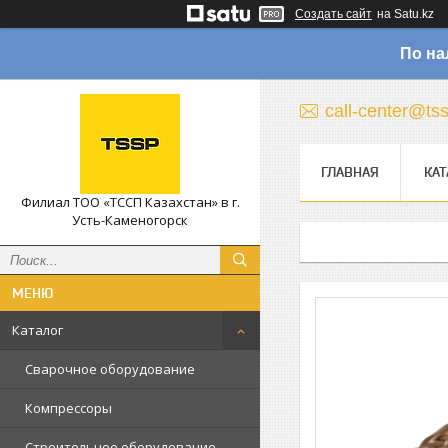
Создать сайт
на Satu.kz
По на
call-center@ts
ГЛАВНАЯ
КАТ
Филиал ТОО «ТССП Казахстан» в г.
Усть-Каменогорск
Каталог
Сварочное оборудование
Компрессоры
Строительное оборудование