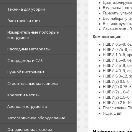
Цвет изолирующ
Втулочные нако
Техника для уборки
Габариты упако
Вес набора (с ин
Электрика и свет
Вес инструмента
Сечение жил - 0.5
Измерительные приборы и
Комплектация:
инструмент
НШВИ 0.5–8, бе
Расходные материалы
НШВИ 0.75–8, с
НШВИ 1.0–8, кр
Спецодежда и СИЗ
НШВИ 1.5–8, че
НШВИ 2.5–8, си
НШВИ 4.0–9, се
Ручной инструмент
НШВИ 6.0–12, ж
НШВИ(2) 0.5–8, 
Строительные материалы
НШВИ(2) 0.75–8,
НШВИ(2) 1.0–8, 
Крепеж и метизы
НШВИ(2) 1.5–8, 
НШВИ(2) 2.5–10,
Аренда инструмента
Пресс-клещи ПК
Ящик 1 шт.
Автосервисное оборудование
Оснащение мастерских
Информация дл