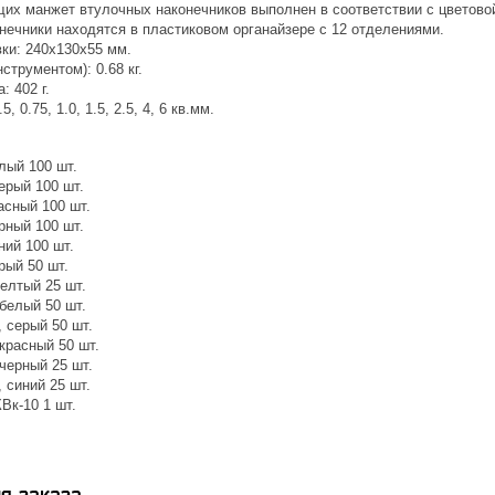
их манжет втулочных наконечников выполнен в соответствии с цветовой
нечники находятся в пластиковом органайзере с 12 отделениями.
вки: 240х130х55 мм.
струментом): 0.68 кг.
: 402 г.
, 0.75, 1.0, 1.5, 2.5, 4, 6 кв.мм.
лый 100 шт.
ерый 100 шт.
асный 100 шт.
рный 100 шт.
ний 100 шт.
рый 50 шт.
елтый 25 шт.
белый 50 шт.
 серый 50 шт.
красный 50 шт.
черный 25 шт.
 синий 25 шт.
Вк-10 1 шт.
я заказа