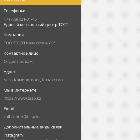
+7 (778) 021-01-46
Единый контактный центр ТССП
ТОО "ТССП Казахстан-УК"
Отдел продаж
Усть-Каменогорск, Казахстан
https://www.tssp.kz
call-center@tssp.kz
Instagram