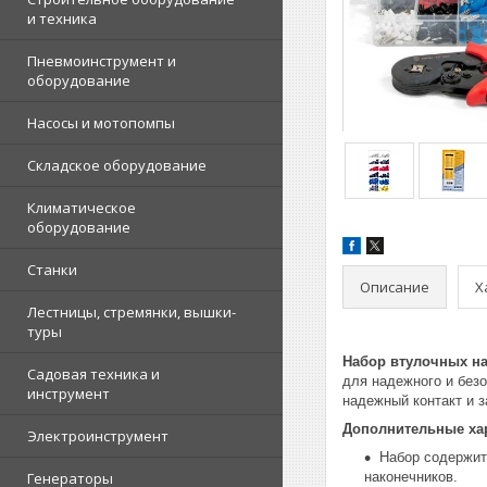
и техника
Пневмоинструмент и
оборудование
Насосы и мотопомпы
Складское оборудование
Климатическое
оборудование
Станки
Описание
Х
Лестницы, стремянки, вышки-
туры
Набор втулочных на
Садовая техника и
для надежного и без
инструмент
надежный контакт и з
Дополнительные хар
Электроинструмент
Набор содержит
Генераторы
наконечников.