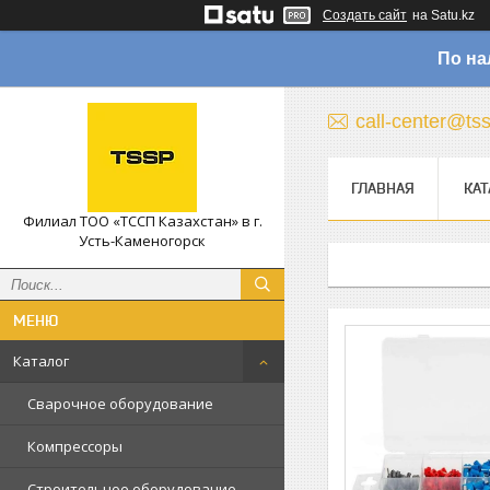
Создать сайт
на Satu.kz
По на
call-center@ts
ГЛАВНАЯ
КАТ
Филиал ТОО «ТССП Казахстан» в г.
Усть-Каменогорск
Каталог
Сварочное оборудование
Компрессоры
Строительное оборудование