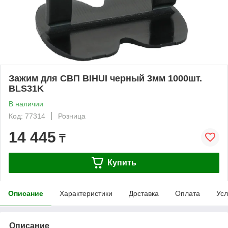
Зажим для СВП BIHUI черный 3мм 1000шт.
BLS31K
В наличии
Код: 77314
Розница
14 445
₸
Купить
Описание
Характеристики
Доставка
Оплата
Усл
Описание