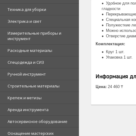
Удобное для по
гладкости
Техника для уборки
Перекрывающиес
Специальная ко
Электрика и свет
Полужесткие ле
Можно использо
Измерительные приборы и
Отверстие диам
инструмент
Комплектация:
Расходные материалы
Круг
1 шт.
Упаковка 1 шт.
Спецодежда и СИЗ
Ручной инструмент
Информация дл
Строительные материалы
Цена:
24 460 ₸
Крепеж и метизы
Аренда инструмента
Автосервисное оборудование
Оснащение мастерских