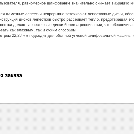
льзователя, равномерное шлифование значительно снижает вибрацию кис
я алмазные лепестки непрерывно затачивают лепестковые диски, обесп
нструкция дисков лепестков быстро рассеивает тепло, предотвращая его
пестки делают лепестковые диски более агрессивными, что обеспечива
вать как влажным, так и сухим способом
етром 22,23 мм подходит для обычной угловой шлифовальной машины и
я заказа