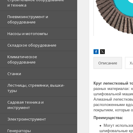
и техника
Пневмоинструмент и
оборудование
Насосы и мотопомпы
Складское оборудование
Климатическое
оборудование
Описание
Х
Станки
Круг лепестковый т
Лестницы, стремянки, вышки-
разных материалах: к
туры
шлифовальной машине
Алмазный лепестковы
Садовая техника и
расположенными вдол
инструмент
покрытием, которые 
Преимущества:
Электроинструмент
Могут использо
Генераторы
шлифовальные кр