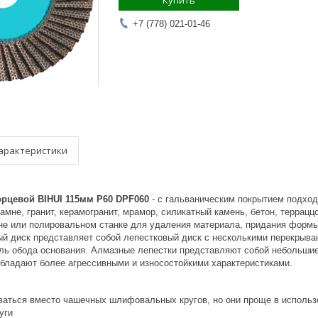
Купить
+7 (778) 021-01-46
арактеристики
орцевой BIHUI 115мм P60 DPF060
- с гальваническим покрытием подхо
амне, гранит, керамогранит, мрамор, силикатный камень, бетон, терраццо
 или полировальном станке для удаления материала, придания формы и
й диск представляет собой лепестковый диск с несколькими перекрыв
ь обода основания. Алмазные лепестки представляют собой небольшие
обладают более агрессивными и износостойкими характеристиками.
ваться вместо чашечных шлифовальных кругов, но они проще в использ
уги