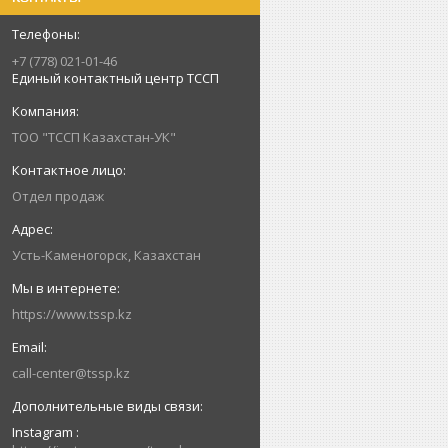
+7 (778) 021-01-46
Единый контактный центр ТССП
ТОО "ТССП Казахстан-УК"
Отдел продаж
Усть-Каменогорск, Казахстан
https://www.tssp.kz
call-center@tssp.kz
Instagram