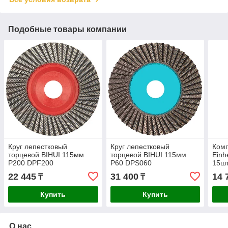
Подобные товары компании
Круг лепестковый
Круг лепестковый
Ком
торцевой BIHUI 115мм
торцевой BIHUI 115мм
Einh
P200 DPF200
P60 DPS060
15шт
22 445
31 400
14 
₸
₸
Купить
Купить
О нас