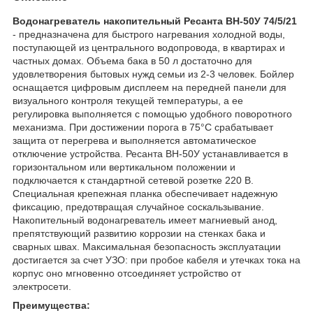
Водонагреватель накопительный Ресанта ВН-50У 74/5/21
- предназначена для быстрого нагревания холодной воды,
поступающей из центрального водопровода, в квартирах и
частных домах. Объема бака в 50 л достаточно для
удовлетворения бытовых нужд семьи из 2-3 человек. Бойлер
оснащается цифровым дисплеем на передней панели для
визуального контроля текущей температуры, а ее
регулировка выполняется с помощью удобного поворотного
механизма. При достижении порога в 75°C срабатывает
защита от перегрева и выполняется автоматическое
отключение устройства. Ресанта ВН-50У устанавливается в
горизонтальном или вертикальном положении и
подключается к стандартной сетевой розетке 220 В.
Специальная крепежная планка обеспечивает надежную
фиксацию, предотвращая случайное соскальзывание.
Накопительный водонагреватель имеет магниевый анод,
препятствующий развитию коррозии на стенках бака и
сварных швах. Максимальная безопасность эксплуатации
достигается за счет УЗО: при пробое кабеля и утечках тока на
корпус оно мгновенно отсоединяет устройство от
электросети.
Преимущества: