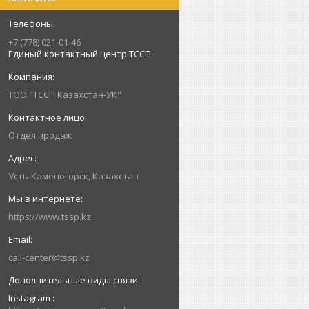
+7 (778) 021-01-46
Единый контактный центр ТССП
ТОО "ТССП Казахстан-УК"
Отдел продаж
Усть-Каменогорск, Казахстан
https://www.tssp.kz
call-center@tssp.kz
Instagram