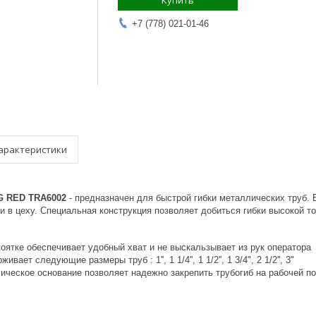
Купить
+7 (778) 021-01-46
арактеристики
G RED TRA6002
- предназначен для быстрой гибки металлических труб. 
 в цеху. Специальная конструкция позволяет добиться гибки высокой то
оятке обеспечивает удобный хват и не выскальзывает из рук оператора
вает следующие размеры труб : 1'', 1 1/4'', 1 1/2'', 1 3/4", 2 1/2'', 3"
ическое основание позволяет надежно закрепить трубогиб на рабочей п