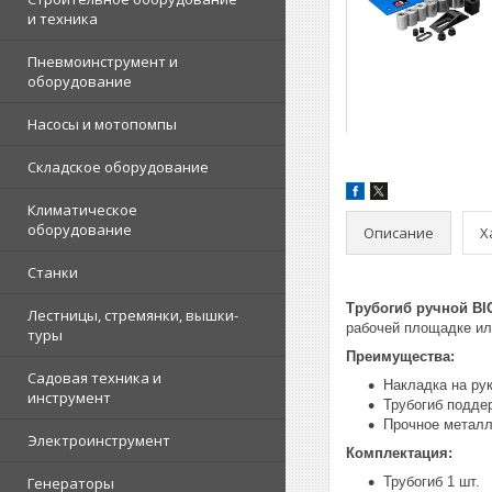
и техника
Пневмоинструмент и
оборудование
Насосы и мотопомпы
Складское оборудование
Климатическое
оборудование
Описание
Х
Станки
Трубогиб ручной BI
Лестницы, стремянки, вышки-
рабочей площадке или
туры
Преимущества:
Садовая техника и
Накладка на рук
инструмент
Трубогиб поддержи
Прочное металл
Электроинструмент
Комплектация:
Генераторы
Трубогиб 1 шт.