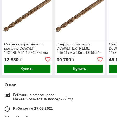
Сверло спиральное по
Сверло по металлу
Свер
металлу DeWALT
DeWALT EXTREME
DeW
"EXTREME" 4.2х43х75мм
8.5x117мм 10шт. DT5554-
11х9
10шт. DT5544-QZ
QZ
DT5
12 880
30 790
45 
₸
₸
Купить
Купить
О нас
Рейтинг не сформирован
Менее 5 отзывов за последний год
Работает с 17.08.2021