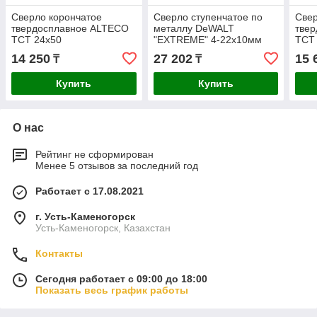
Сверло корончатое
Сверло ступенчатое по
Свер
твердосплавное ALTECO
металлу DeWALT
тве
TCT 24х50
"EXTREME" 4-22х10мм
TCT
DT90246-QZ
14 250
27 202
15 
₸
₸
Купить
Купить
О нас
Рейтинг не сформирован
Менее 5 отзывов за последний год
Работает с 17.08.2021
г. Усть-Каменогорск
Усть-Каменогорск, Казахстан
Контакты
Сегодня работает с 09:00 до 18:00
Показать весь график работы