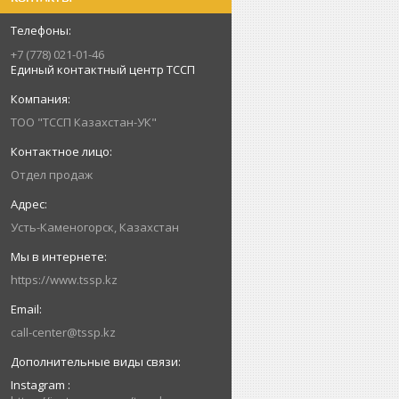
+7 (778) 021-01-46
Единый контактный центр ТССП
ТОО "ТССП Казахстан-УК"
Отдел продаж
Усть-Каменогорск, Казахстан
https://www.tssp.kz
call-center@tssp.kz
Instagram