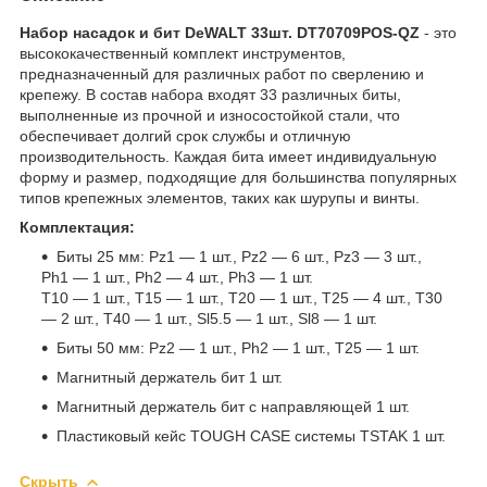
Набор насадок и бит DeWALT 33шт. DT70709POS-QZ
- это
высококачественный комплект инструментов,
предназначенный для различных работ по сверлению и
крепежу. В состав набора входят 33 различных биты,
выполненные из прочной и износостойкой стали, что
обеспечивает долгий срок службы и отличную
производительность. Каждая бита имеет индивидуальную
форму и размер, подходящие для большинства популярных
типов крепежных элементов, таких как шурупы и винты.
Комплектация:
Биты 25 мм: Pz1 — 1 шт., Pz2 — 6 шт., Pz3 — 3 шт.,
Ph1 — 1 шт., Ph2 — 4 шт., Ph3 — 1 шт.
T10 — 1 шт., T15 — 1 шт., T20 — 1 шт., T25 — 4 шт., T30
— 2 шт., T40 — 1 шт., Sl5.5 — 1 шт., Sl8 — 1 шт.
Биты 50 мм: Pz2 — 1 шт., Ph2 — 1 шт., T25 — 1 шт.
Магнитный держатель бит 1 шт.
Магнитный держатель бит с направляющей 1 шт.
Пластиковый кейс TOUGH CASE системы TSTAK 1 шт.
Скрыть