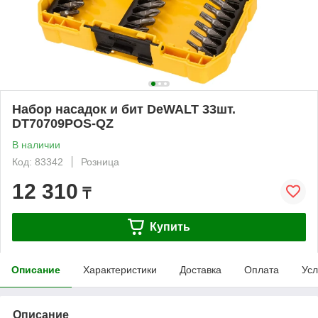
Набор насадок и бит DeWALT 33шт.
DT70709POS-QZ
В наличии
Код: 83342
Розница
12 310
₸
Купить
Описание
Характеристики
Доставка
Оплата
Усл
Описание