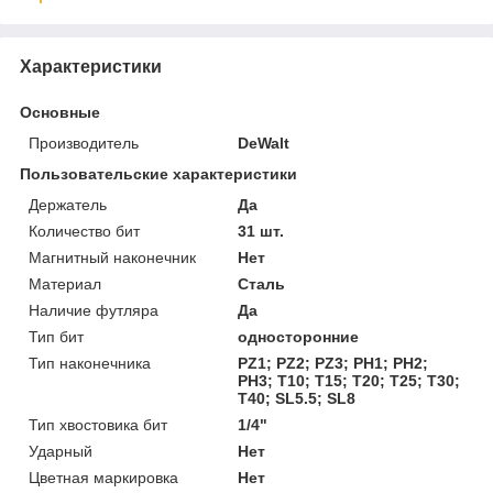
Характеристики
Основные
Производитель
DeWalt
Пользовательские характеристики
Держатель
Да
Количество бит
31 шт.
Магнитный наконечник
Нет
Материал
Сталь
Наличие футляра
Да
Тип бит
односторонние
Тип наконечника
PZ1; PZ2; PZ3; PH1; PH2;
PH3; T10; T15; T20; T25; T30;
T40; SL5.5; SL8
Тип хвостовика бит
1/4"
Ударный
Нет
Цветная маркировка
Нет