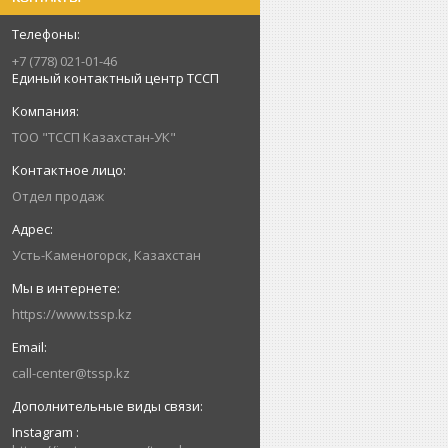
+7 (778) 021-01-46
Единый контактный центр ТССП
ТОО "ТССП Казахстан-УК"
Отдел продаж
Усть-Каменогорск, Казахстан
https://www.tssp.kz
call-center@tssp.kz
Instagram