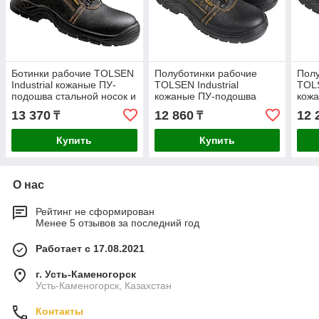
Ботинки рабочие TOLSEN
Полуботинки рабочие
Полу
Industrial кожаные ПУ-
TOLSEN Industrial
TOLS
подошва стальной носок и
кожаные ПУ-подошва
кож
стелька р.41 45353
стальной носок размер 39
стал
13 370
12 860
12 
₸
₸
45321
453
Купить
Купить
О нас
Рейтинг не сформирован
Менее 5 отзывов за последний год
Работает с 17.08.2021
г. Усть-Каменогорск
Усть-Каменогорск, Казахстан
Контакты