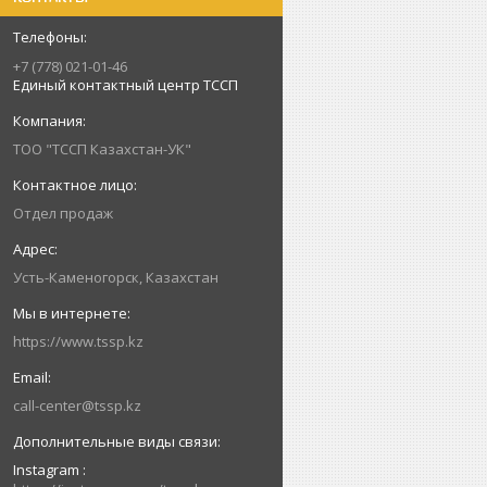
+7 (778) 021-01-46
Единый контактный центр ТССП
ТОО "ТССП Казахстан-УК"
Отдел продаж
Усть-Каменогорск, Казахстан
https://www.tssp.kz
call-center@tssp.kz
Instagram