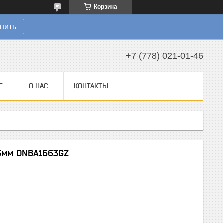
Корзина
нить
+7 (778) 021-01-46
Е
О НАС
КОНТАКТЫ
3мм DNBA1663GZ