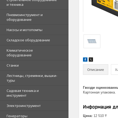
и техника
Пневмоинструмент и
оборудование
Насосы и мотопомпы
Складское оборудование
Климатическое
оборудование
Станки
Описание
Х
Лестницы, стремянки, вышки-
туры
Гвозди оцинкованн
Садовая техника и
Картонная упаковка.
инструмент
Электроинструмент
Информация дл
Генераторы
Цена:
12 510 ₸