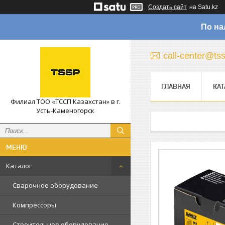
Создать сайт
на Satu.kz
По на
call-center@ts
ГЛАВНАЯ
КАТ
Филиал ТОО «ТССП Казахстан» в г.
Усть-Каменогорск
Каталог
Сварочное оборудование
Компрессоры
Строительное оборудование