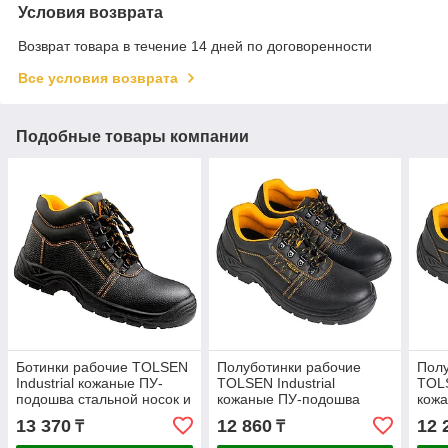
Условия возврата
Возврат товара в течение 14 дней по договоренности
Все условия возврата
Подобные товары компании
Ботинки рабочие TOLSEN
Полуботинки рабочие
Полу
Industrial кожаные ПУ-
TOLSEN Industrial
TOLS
подошва стальной носок и
кожаные ПУ-подошва
кож
стелька р.41 45353
стальной носок размер 39
стал
13 370
12 860
12 
₸
₸
45321
453