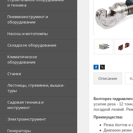
и техника
Пневмоинструмент и
оборудование
Насосы и мотопомпы
Складское оборудование
Климатическое
оборудование
Станки
Описание
Х
Лестницы, стремянки, вышки-
туры
Болторез гидравлич
Садовая техника и
усилие реза - 12 то
инструмент
посадкой лезвий. Ре
Преимущества:
Электроинструмент
Резка болтов и
Генераторы
Диапазон резки