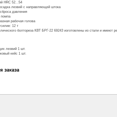
й HRC 52...54
садка лезвий с направляющей штока
 сброса давления
 помпа
разная рабочая голова
силие: 12 т
влического болтореза КВТ БРГ-22 69243 изготовлены из стали и имеют р
их лезвий 1 шт.
ковый кейс 1 шт.
я заказа