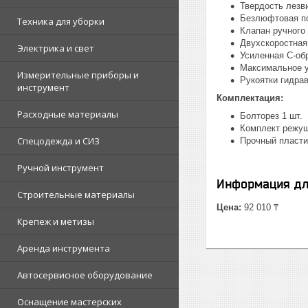
Твердость лезви
Безлюфтовая по
Техника для уборки
Клапан ручного
Двухскоростная
Электрика и свет
Усиленная С-об
Максимальное у
Измерительные приборы и
Рукоятки гидра
инструмент
Комплектация:
Расходные материалы
Болторез 1 шт.
Комплект режущ
Спецодежда и СИЗ
Прочный пласти
Ручной инструмент
Информация дл
Строительные материалы
Цена:
92 010 ₸
Крепеж и метизы
Аренда инструмента
Автосервисное оборудование
Оснащение мастерских