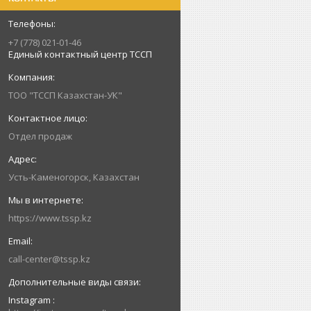
+7 (778) 021-01-46
Единый контактный центр ТССП
ТОО "ТССП Казахстан-УК"
Отдел продаж
Усть-Каменогорск, Казахстан
https://www.tssp.kz
call-center@tssp.kz
Instagram