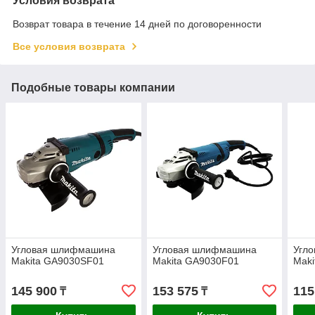
Условия возврата
Возврат товара в течение 14 дней по договоренности
Все условия возврата
Подобные товары компании
Угловая шлифмашина
Угловая шлифмашина
Угл
Makita GA9030SF01
Makita GA9030F01
Mak
145 900
153 575
115
₸
₸