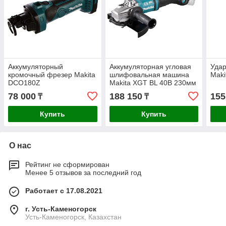
Аккумуляторный
Аккумуляторная угловая
Уда
кромочный фрезер Makita
шлифовальная машина
Mak
DCO180Z
Makita XGT BL 40В 230мм
GA038GZ
78 000
188 150
155
₸
₸
Купить
Купить
О нас
Рейтинг не сформирован
Менее 5 отзывов за последний год
Работает с 17.08.2021
г. Усть-Каменогорск
Усть-Каменогорск, Казахстан