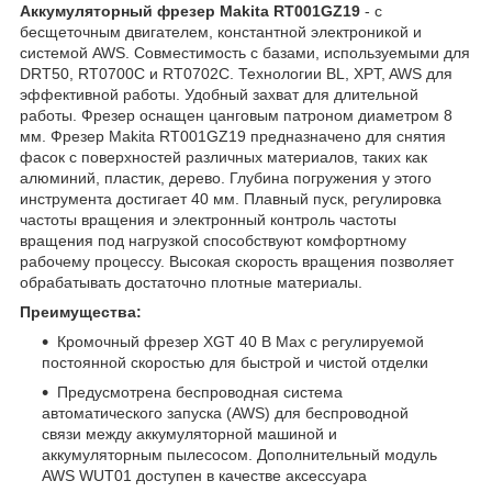
Аккумуляторный фрезер Makita RT001GZ19
- с
бесщеточным двигателем, константной электроникой и
системой AWS. Совместимость с базами, используемыми для
DRT50, RT0700C и RT0702C. Технологии BL, XPT, AWS для
эффективной работы. Удобный захват для длительной
работы. Фрезер оснащен цанговым патроном диаметром 8
мм. Фрезер Makita RT001GZ19 предназначено для снятия
фасок с поверхностей различных материалов, таких как
алюминий, пластик, дерево. Глубина погружения у этого
инструмента достигает 40 мм. Плавный пуск, регулировка
частоты вращения и электронный контроль частоты
вращения под нагрузкой способствуют комфортному
рабочему процессу. Высокая скорость вращения позволяет
обрабатывать достаточно плотные материалы.
Преимущества:
Кромочный фрезер XGT 40 В Max с регулируемой
постоянной скоростью для быстрой и чистой отделки
Предусмотрена беспроводная система
автоматического запуска (AWS) для беспроводной
связи между аккумуляторной машиной и
аккумуляторным пылесосом. Дополнительный модуль
AWS WUT01 доступен в качестве аксессуара