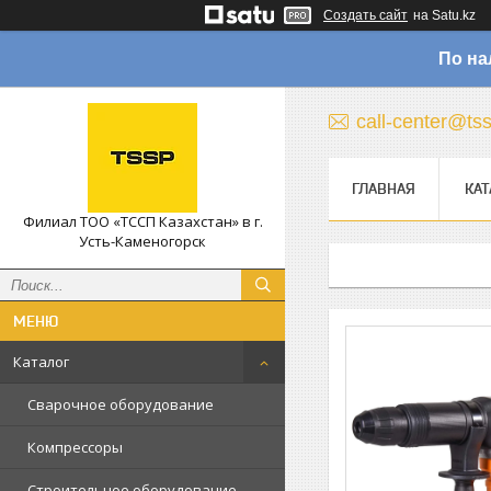
Создать сайт
на Satu.kz
По на
call-center@ts
ГЛАВНАЯ
КАТ
Филиал ТОО «ТССП Казахстан» в г.
Усть-Каменогорск
Каталог
Сварочное оборудование
Компрессоры
Строительное оборудование