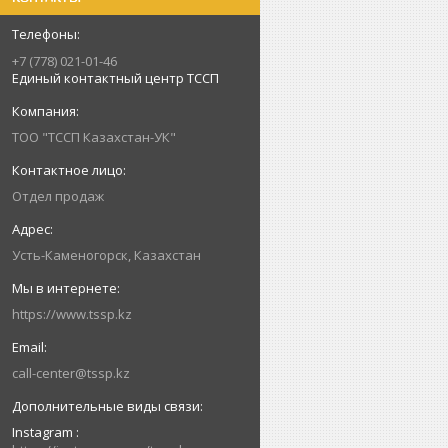
+7 (778) 021-01-46
Единый контактный центр ТССП
ТОО "ТССП Казахстан-УК"
Отдел продаж
Усть-Каменогорск, Казахстан
https://www.tssp.kz
call-center@tssp.kz
Instagram