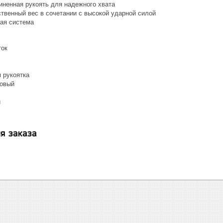
иненная рукоять для надежного хвата
твенный вес в сочетании с высокой ударной силой
ая система
ток
 рукоятка
совый
и
я заказа