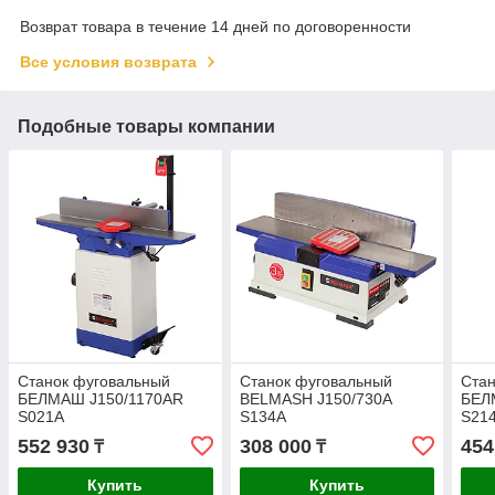
Возврат товара в течение 14 дней по договоренности
Все условия возврата
Подобные товары компании
Станок фуговальный
Станок фуговальный
Стан
БЕЛМАШ J150/1170AR
BELMASH J150/730A
БЕЛ
S021A
S134A
S21
552 930
308 000
454
₸
₸
Купить
Купить